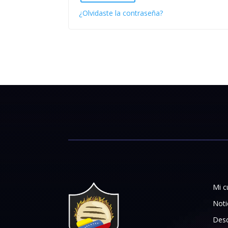
¿Olvidaste la contraseña?
Mi c
Noti
Desc