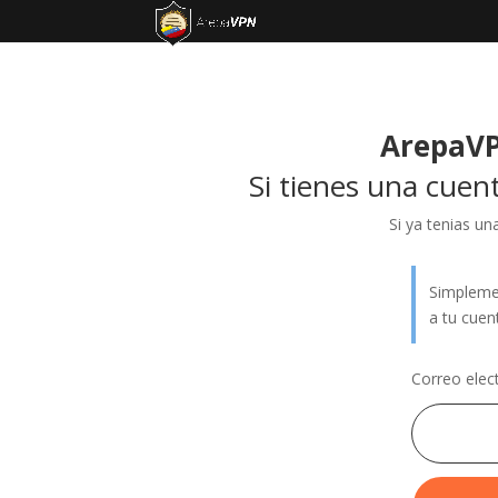
ArepaVP
Si tienes una cuent
Si ya tenias u
Simplemen
a tu cuen
Correo elec