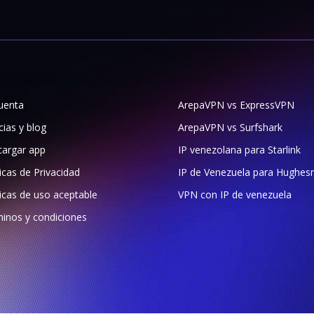
uenta
ArepaVPN vs ExpressVPN
cias y blog
ArepaVPN vs Surfshark
argar app
IP venezolana para Starlink
ticas de Privacidad
IP de Venezuela para Hughes
ticas de uso aceptable
VPN con IP de venezuela
inos y condiciones