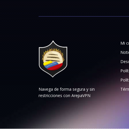
Mi c
Noti
Desc
Polí
Polí
Navega de forma segura y sin
Térm
restricciones con ArepaVPN