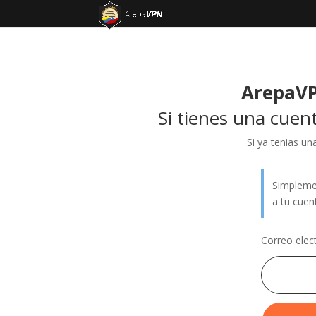
ArepaVP
Si tienes una cuent
Si ya tenias u
Simplemen
a tu cuen
Correo elec